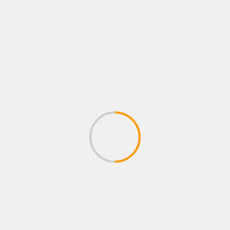
CATEGORIES
Activités
Campagnes
Congregation
Diverses photos d'activités
Infos
Non Classé
Photos Slide
Plan d'Action Stratégique