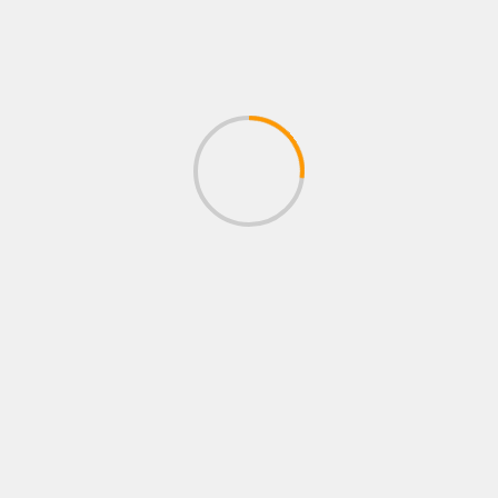
Congregation
Diverses photos d'activités
Infos
Non Classé
Photos Slide
Plan d'Action Stratégique
Projets
Projets Réalisés
ARCHIVES
octobre 2025
mars 2025